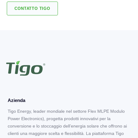
scarica della batteria (consigliato al 20%) per riservare
che ridurrà l'incentivo complessivo per le prestazioni del
CONTATTO TIGO
energia per sé stessi in caso di interruzione della rete.
trimestre.
Azienda
Tigo Energy, leader mondiale nel settore Flex MLPE Modulo
Power Electronics), progetta prodotti innovativi per la
conversione e lo stoccaggio dell’energia solare che offrono ai
clienti una maggiore scelta e flessibilità. La piattaforma Tigo