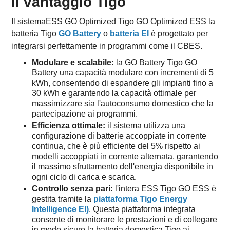
Il vantaggio Tigo
Il sistemaESS GO Optimized Tigo GO Optimized ESS la
batteria Tigo
GO Battery
o
batteria EI
è progettato per
integrarsi perfettamente in programmi come il CBES.
Modulare e scalabile:
la GO Battery Tigo GO
Battery una capacità modulare con incrementi di 5
kWh, consentendo di espandere gli impianti fino a
30 kWh e garantendo la capacità ottimale per
massimizzare sia l'autoconsumo domestico che la
partecipazione ai programmi.
Efficienza ottimale:
il sistema utilizza una
configurazione di batterie accoppiate in corrente
continua, che è più efficiente del 5% rispetto ai
modelli accoppiati in corrente alternata, garantendo
il massimo sfruttamento dell'energia disponibile in
ogni ciclo di carica e scarica.
Controllo senza pari:
l'intera ESS Tigo GO ESS è
gestita tramite la
piattaforma Tigo Energy
Intelligence EI)
. Questa piattaforma integrata
consente di monitorare le prestazioni e di collegare
in modo sicuro la batteria domestica Tigo ai