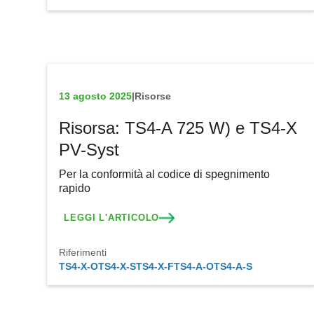
13 agosto 2025
|
Risorse
Risorsa: TS4-A 725 W) e TS4-X
PV-Syst
Per la conformità al codice di spegnimento
rapido
LEGGI L'ARTICOLO
Riferimenti
TS4-X-O
TS4-X-S
TS4-X-F
TS4-A-O
TS4-A-S