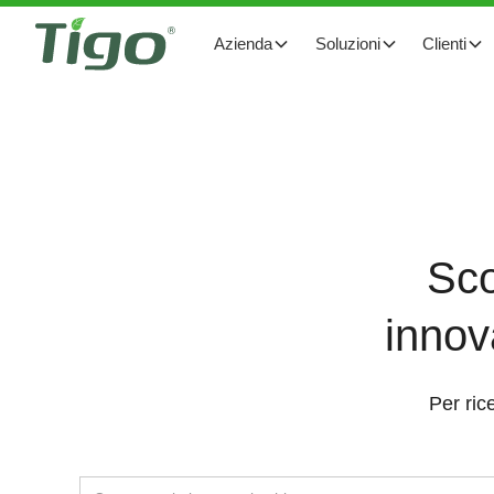
Azienda
Soluzioni
Clienti
Sco
innov
Per ric