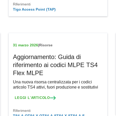
Riferimenti
Tigo Access Point (TAP)
31 marzo 2026
|
Risorse
Aggiornamento: Guida di
riferimento ai codici MLPE TS4
Flex MLPE
Una nuova risorsa centralizzata per i codici
articolo TS4 attivi, fuori produzione e sostitutivi
LEGGI L'ARTICOLO
Riferimenti
TS4-A-O
TS4-X-O
TS4-A-S
TS4-X-S
TS4-A-F