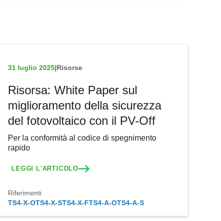
31 luglio 2025
|
Risorse
Risorsa: White Paper sul
miglioramento della sicurezza
del fotovoltaico con il PV-Off
Per la conformità al codice di spegnimento
rapido
LEGGI L'ARTICOLO
Riferimenti
TS4-X-O
TS4-X-S
TS4-X-F
TS4-A-O
TS4-A-S