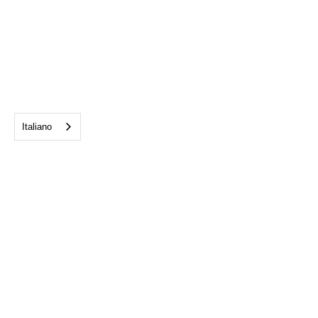
Italiano
IL FOTOVOLTAICO È UN
INVESTIMENTO