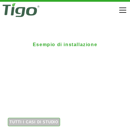
Esempio di installazione
L'installatore sceglie
Tigo per il suo
impianto di casa
L'installatore fotovoltaico mette Tigo sulla propria
abitazione
TUTTI I CASI DI STUDIO