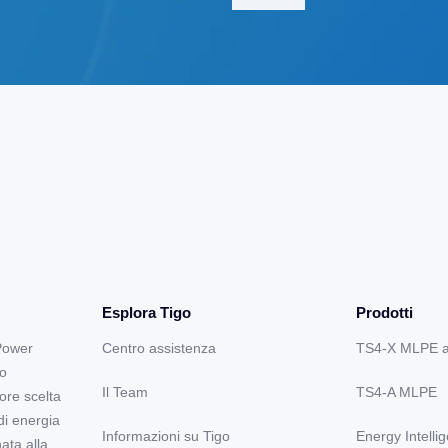
Esplora Tigo
Prodotti
Power
Centro assistenza
TS4-X MLPE 
lo
Il Team
TS4-A MLPE
ore scelta
di energia
Informazioni su Tigo
Energy Intelli
nata alla