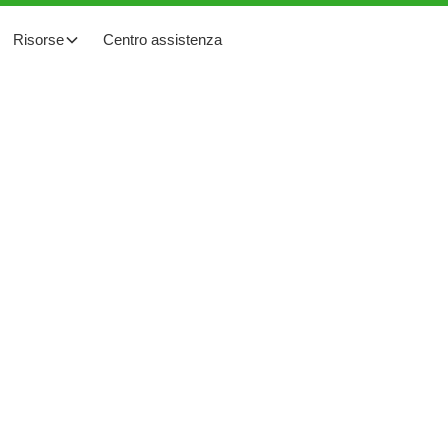
Risorse
Centro assistenza
e da 320 kW