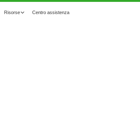
Risorse
Centro assistenza
llazione residenziale