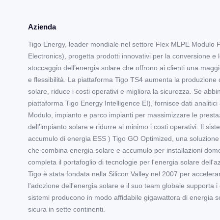
Azienda
Tigo Energy, leader mondiale nel settore Flex MLPE Modulo 
Electronics), progetta prodotti innovativi per la conversione e 
stoccaggio dell’energia solare che offrono ai clienti una maggi
e flessibilità. La piattaforma Tigo TS4 aumenta la produzione 
solare, riduce i costi operativi e migliora la sicurezza. Se abbi
piattaforma Tigo Energy Intelligence EI), fornisce dati analitici a
Modulo, impianto e parco impianti per massimizzare le presta
dell’impianto solare e ridurre al minimo i costi operativi. Il sist
accumulo di energia ESS ) Tigo GO Optimized, una soluzione f
che combina energia solare e accumulo per installazioni dome
completa il portafoglio di tecnologie per l'energia solare dell'a
Tigo è stata fondata nella Silicon Valley nel 2007 per accelera
l'adozione dell'energia solare e il suo team globale supporta i cl
sistemi producono in modo affidabile gigawattora di energia s
sicura in sette continenti.