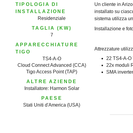
TIPOLOGIA DI
Un cliente in Ariz
INSTALLAZIONE
installato su cias
Residenziale
sistema utilizza 
TAGLIA (KW)
Installazione e fo
7
APPARECCHIATURE
Attrezzature utilizz
TIGO
22 TS4-A-O 
TS4-A-O
Cloud Connect Advanced (CCA)
22x moduli
Tigo Access Point (TAP)
SMA inverte
ALTRE AZIENDE
Installatore: Harmon Solar
PAESE
Stati Uniti d'America (USA)