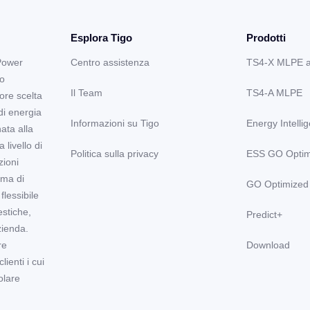
Esplora Tigo
Prodotti
Power
Centro assistenza
TS4-X MLPE 
lo
Il Team
TS4-A MLPE
ore scelta
di energia
Informazioni su Tigo
Energy Intelli
nata alla
 livello di
Politica sulla privacy
ESS GO Optim
zioni
ema di
GO Optimized
lessibile
stiche,
Predict+
zienda.
re
Download
ienti i cui
olare