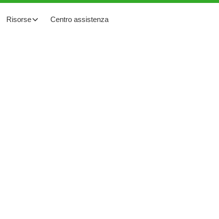
Risorse
Centro assistenza
 sicurezza solare:
pid Shutdown Tigo in