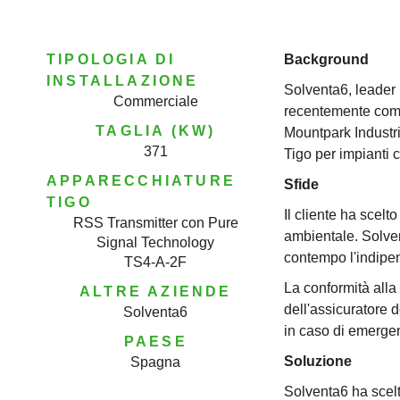
TIPOLOGIA DI
Background
INSTALLAZIONE
Solventa6, leader 
Commerciale
recentemente compl
TAGLIA (KW)
Mountpark Industri
371
Tigo per impianti c
APPARECCHIATURE
Sfide
TIGO
Il cliente ha scelt
RSS Transmitter con Pure
ambientale. Solven
Signal Technology
contempo l'indipen
TS4-A-2F
La conformità alla
ALTRE AZIENDE
dell'assicuratore d
Solventa6
in caso di emergenz
PAESE
Soluzione
Spagna
Solventa6 ha scelt