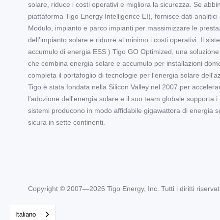
solare, riduce i costi operativi e migliora la sicurezza. Se abbi
piattaforma Tigo Energy Intelligence EI), fornisce dati analitici a
Modulo, impianto e parco impianti per massimizzare le presta
dell’impianto solare e ridurre al minimo i costi operativi. Il sist
accumulo di energia ESS ) Tigo GO Optimized, una soluzione f
che combina energia solare e accumulo per installazioni dome
completa il portafoglio di tecnologie per l'energia solare dell'a
Tigo è stata fondata nella Silicon Valley nel 2007 per accelera
l'adozione dell'energia solare e il suo team globale supporta i cl
sistemi producono in modo affidabile gigawattora di energia s
sicura in sette continenti.
Copyright © 2007—2026 Tigo Energy, Inc. Tutti i diritti riservati
Italiano