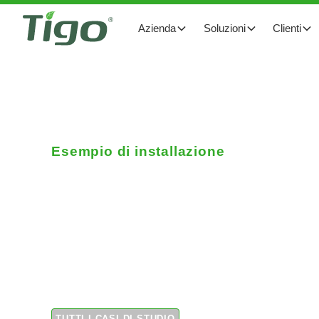
Azienda
Soluzioni
Clienti
Esempio di installazione
Un passo avanti nella
Impianto C&I con Ra
Spagna
TUTTI I CASI DI STUDIO