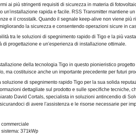
rmi ai più stringenti requisiti di sicurezza in materia di fotovo
o un'installazione rapida e facile. RSS Transmitter mantiene un
nze e il crosstalk. Quando il segnale keep-alive non viene più ril
migliorando la sicurezza e consentendo operazioni sicure in c
bilità tra le soluzioni di spegnimento rapido di Tigo e la più vas
tà di progettazione e un'esperienza di installazione ottimale.
stallazione della tecnologia Tigo in questo pionieristico progetto
, ma costituisce anche un importante precedente per futuri prog
 soluzione di spegnimento rapido Tigo per la sua solida reputaz
nformazioni dettagliate sul prodotto e sulle specifiche tecniche,
iarato David Cortals, specialista in soluzioni antincendio di Solven
ssicurandoci di avere l'assistenza e le risorse necessarie per im
e commerciale
l sistema: 371kWp