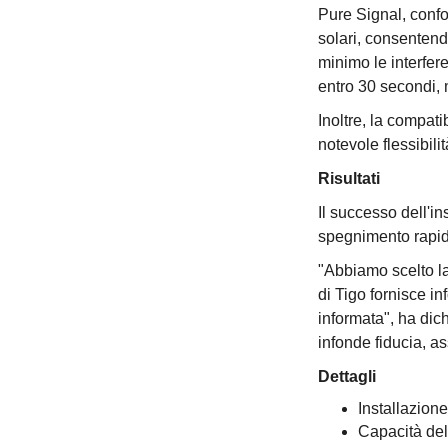
Pure Signal, confo
solari, consentend
minimo le interfere
entro 30 secondi, 
Inoltre, la compati
notevole flessibili
Risultati
Il successo dell'in
spegnimento rapido
"Abbiamo scelto la
di Tigo fornisce i
informata", ha dich
infonde fiducia, a
Dettagli
Installazion
Capacità de