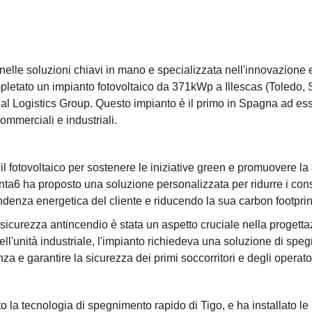
nelle soluzioni chiavi in mano e specializzata nell'innovazione e
etato un impianto fotovoltaico da 371kWp a Illescas (Toledo, Sp
al Logistics Group. Questo impianto è il primo in Spagna ad ess
ommerciali e industriali.
o il fotovoltaico per sostenere le iniziative green e promuovere la
ta6 ha proposto una soluzione personalizzata per ridurre i consu
denza energetica del cliente e riducendo la sua carbon footprin
 sicurezza antincendio è stata un aspetto cruciale nella progetta
ell'unità industriale, l'impianto richiedeva una soluzione di spe
a e garantire la sicurezza dei primi soccorritori e degli operator
o la tecnologia di spegnimento rapido di Tigo, e ha installato 