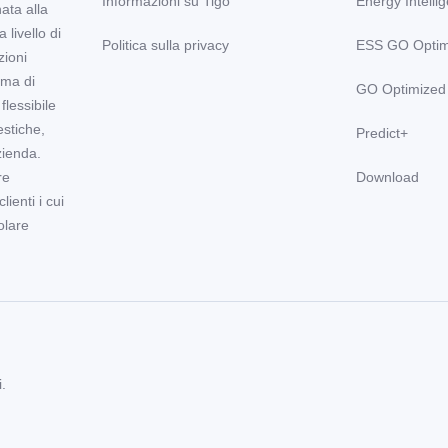
Informazioni su Tigo
Energy Intelli
nata alla
 livello di
Politica sulla privacy
ESS GO Optim
zioni
ema di
GO Optimized
lessibile
stiche,
Predict+
zienda.
re
Download
ienti i cui
olare
.