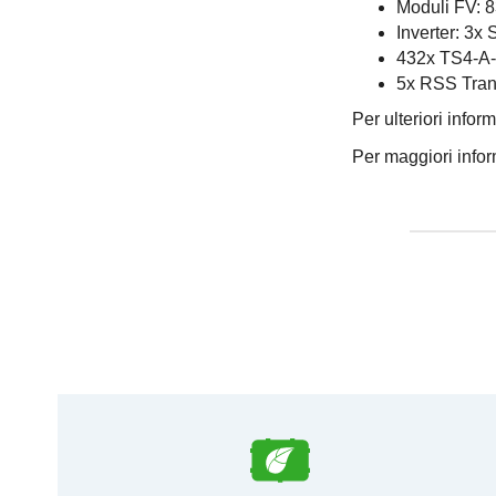
Moduli FV:
Inverter: 3
432x TS4-A-
5x RSS Tran
Per ulteriori infor
Per maggiori info