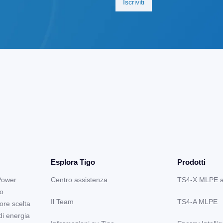
Esplora Tigo
Prodotti
Power
Centro assistenza
TS4-X MLPE 
lo
Il Team
TS4-A MLPE
ore scelta
di energia