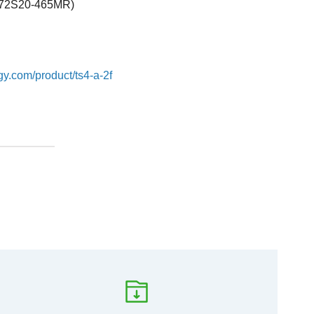
M72S20-465MR)
gy.com/product/ts4-a-2f