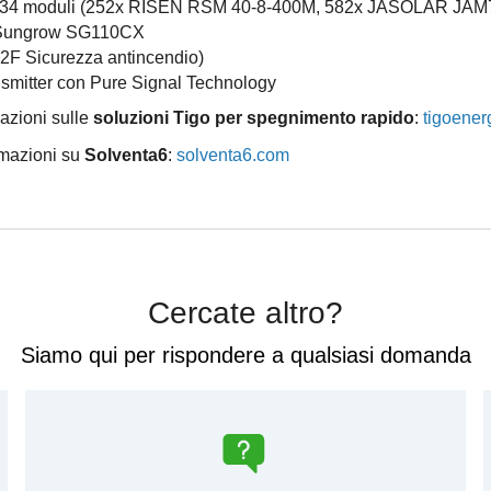
 834 moduli (252x RISEN RSM 40-8-400M, 582x JASOLAR JA
x Sungrow SG110CX
2F Sicurezza antincendio)
smitter con Pure Signal Technology
mazioni sulle
soluzioni Tigo per spegnimento rapido
:
tigoener
rmazioni su
Solventa6
:
solventa6.com
Cercate altro?
Siamo qui per rispondere a qualsiasi domanda