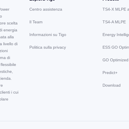
Power
Centro assistenza
TS4-X MLPE 
lo
Il Team
TS4-A MLPE
ore scelta
di energia
Informazioni su Tigo
Energy Intelli
nata alla
 livello di
Politica sulla privacy
ESS GO Optim
zioni
ema di
GO Optimized
lessibile
stiche,
Predict+
zienda.
re
Download
ienti i cui
olare