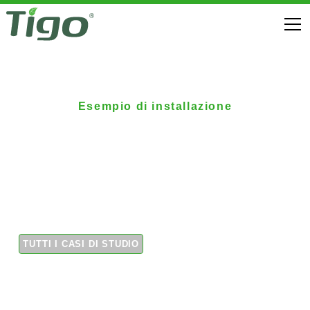
Esempio di installazione
Tetto commerciale
con ottimizzatori in
Europa
TUTTI I CASI DI STUDIO