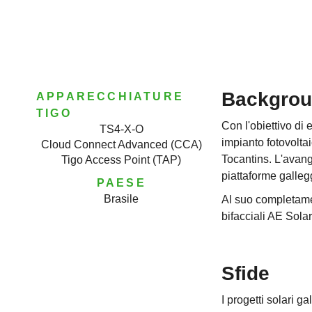
Backgro
APPARECCHIATURE
TIGO
Con l'obiettivo di 
TS4-X-O
impianto fotovolta
Cloud Connect Advanced (CCA)
Tocantins. L'avang
Tigo Access Point (TAP)
piattaforme gallegg
PAESE
Brasile
Al suo completame
bifacciali AE Solar
Sfide
I progetti solari g