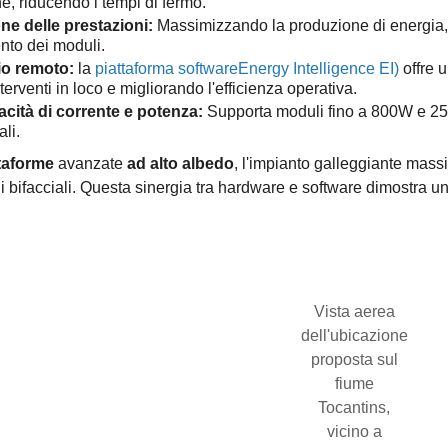
, riducendo i tempi di fermo.
ne delle prestazioni:
Massimizzando la produzione di energia, 
nto dei moduli.
o remoto:
la
piattaforma softwareEnergy Intelligence EI)
offre 
terventi in loco e migliorando l'efficienza operativa.
cità di corrente e potenza:
Supporta moduli fino a 800W e 25A
ali.
taforme
avanzate
ad alto albedo
, l'impianto galleggiante massi
li bifacciali. Questa sinergia tra hardware e software dimostra u
Vista aerea
dell'ubicazione
proposta sul
fiume
Tocantins,
vicino a