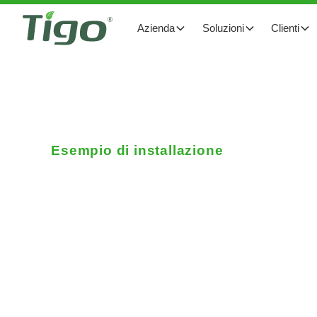
Azienda
Soluzioni
Clienti
Esempio di installazione
La tecnologia Tigo al 
grande impianto fotov
del Brasile
Il sistema è dotato di MLPE ad alta potenza ML