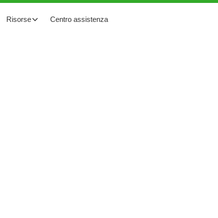
Risorse
Centro assistenza
servizio del più
oltaico galleggiante
PE tecnologia di ottimizzazione, monitoraggio e