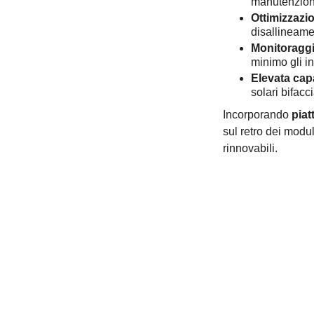
manutenzione
Ottimizzazio
disallineame
Monitoraggi
minimo gli in
Elevata capa
solari bifacci
Incorporando
piat
sul retro dei modu
rinnovabili.