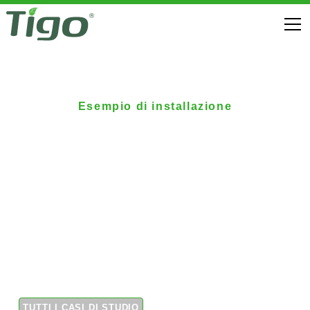
Esempio di installazione
Ottimizzatori Tigo su
impianto di Stark
Renováveis
Il distributore elettrico installa un impianto solare
commerciale con ottimizzatori Tigo sulla sede centrale
brasiliana
TUTTI I CASI DI STUDIO